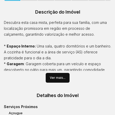
Descrição do Imóvel
Descubra esta casa mista, perfeita para sua família, com uma
localização promissora em região em processo de
calçamento, garantindo valorização e melhor acesso.
*
Espaço Interno:
Uma sala, quatro dormitórios e um banheiro.
A cozinha é funcional e a área de serviço (AS) oferece
praticidade para o dia a dia.
*
Garagem
: Garagem coberta para um veículo e espaço
descoberto no pátio para mais um, garantindo comodidade
para estacionamento.
Ver mais...
*
Segurança e Privacidade:
Toda murada, proporcionando
segurança e privacidade para você e sua família.
Detalhes do Imóvel
Imagens com proteção de direitos autorais.
Serviços Próximos
Açougue