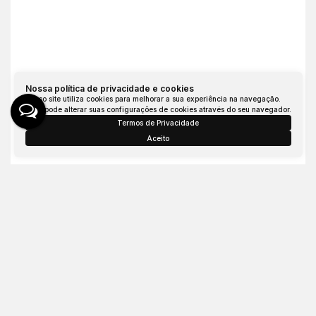
Nossa política de privacidade e cookies
Nosso site utiliza cookies para melhorar a sua experiência na navegação.
Imperdível oportunidade de adquirir uma casa com 3 quartos e 6 vagas de garagem em Balneário Rincão
Você pode alterar suas configurações de cookies através do seu navegador.
Termos de Privacidade
Rua Gravatal, 153, 88836-000, Centro, Balneário Rincão,
Aceito
Santa Catarina, Brasil
Consulte o Valor
3
Dormitório(s)
2
Banheiro(s)
Privativo:
180
m²
1
Sala(s)
.00
1
Suíte(s)
Total:
180
m²
6
Vaga(s)
700m
Distância do Mar
.00
Útil:
180
m²
Terreno:
435
m²
Fundos:
31
m
.00
.64
.12
Frente:
14
m
.00