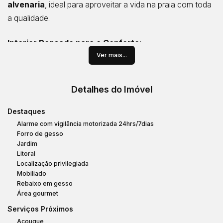
alvenaria
, ideal para aproveitar a vida na praia com toda
a qualidade.
Interior Pensado para o Conforto:
2 dormitórios aconchegantes.
Ver mais...
Sala e cozinha integradas, criando um ambiente
moderno.
Detalhes do Imóvel
Lavanderia prática.
Ótimo padrão no acabamento:
gesso rebaixado
e
Destaques
porcelanato
em todos os ambientes da casa.
Alarme com vigilância motorizada 24hrs/7dias
Forro de gesso
Aberturas em
madeira de lei
e estrutura de telhado
Jardim
tratada com
telhas de barro
.
Litoral
Vem
totalmente mobiliada com móveis de
Localização privilegiada
Mobiliado
qualidade e eletrodomésticos completos
, pronta
Rebaixo em gesso
para morar!
Área gourmet
Serviços Próximos
Lazer e Natureza no Seu Quintal:
Açougue