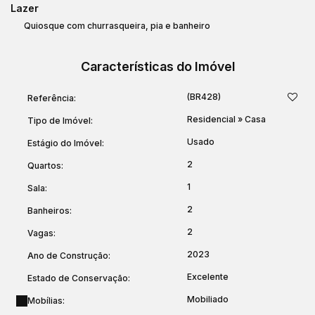
Lazer
Quiosque com churrasqueira, pia e banheiro
Esta é a oportunidade perfeita para adquirir uma casa
impecável, com estrutura de qualidade e um espaço de
Características do Imóvel
lazer incrível para desfrutar da praia.
(BR428)
Referência:
Agende sua visita
e venha se encantar com seu novo
Residencial
»
Casa
lar à beira-mar !
Tipo de Imóvel:
Usado
Estágio do Imóvel:
Imagens com direitos autorais, fornecidas pelo proprietário e
2
Quartos:
editadas por Luiz Soares Menegat
1
Sala:
2
Banheiros:
2
Vagas:
2023
Ano de Construção:
Excelente
Estado de Conservação:
Mobiliado
Mobílias: