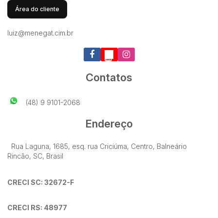
Área do cliente
luiz@menegat.cim.br
Contatos
(48) 9 9101-2068
Endereço
Rua Laguna
,
1685
,
esq. rua Criciúma
,
Centro
,
Balneário
Rincão
,
SC
,
Brasil
CRECI SC: 32672-F
CRECI RS: 48977