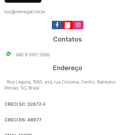
luiz@menegat.cim.br
Contatos
(48) 9 9101-2068
Endereço
Rua Laguna
,
1685
,
esq. rua Criciúma
,
Centro
,
Balneário
Rincão
,
SC
,
Brasil
CRECI SC: 32672-F
CRECI RS: 48977