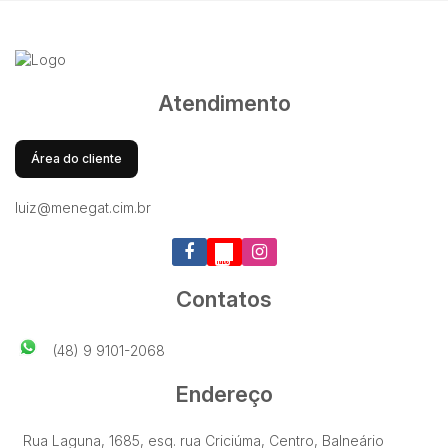
Atendimento
Área do cliente
luiz@menegat.cim.br
Contatos
(48) 9 9101-2068
Endereço
Rua Laguna
,
1685
,
esq. rua Criciúma
,
Centro
,
Balneário