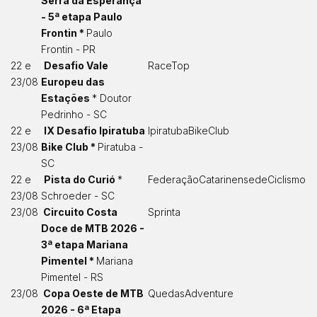
Serra da Esperança
- 5ª etapa Paulo
Frontin *
Paulo
Frontin - PR
22 e
Desafio Vale
RaceTop
23/08
Europeu das
Estações
* Doutor
Pedrinho - SC
22 e
IX Desafio Ipiratuba
IpiratubaBikeClub
23/08
Bike Club *
Piratuba -
SC
22 e
Pista do Curió
*
FederaçãoCatarinensedeCiclismo
23/08
Schroeder - SC
23/08
Circuito Costa
Sprinta
Doce de MTB 2026 -
3ª etapa Mariana
Pimentel *
Mariana
Pimentel - RS
23/08
Copa Oeste de MTB
QuedasAdventure
2026 - 6ª Etapa