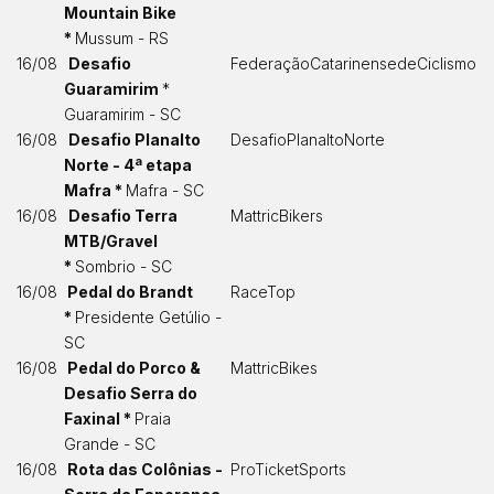
Mountain Bike
*
Mussum - RS
16/08
Desafio
FederaçãoCatarinensedeCiclismo
Guaramirim
*
Guaramirim - SC
16/08
Desafio Planalto
DesafioPlanaltoNorte
Norte - 4ª etapa
Mafra *
Mafra - SC
16/08
Desafio Terra
MattricBikers
MTB/Gravel
*
Sombrio - SC
16/08
Pedal do Brandt
RaceTop
*
Presidente Getúlio -
SC
16/08
Pedal do Porco &
MattricBikes
Desafio Serra do
Faxinal *
Praia
Grande - SC
16/08
Rota das Colônias -
ProTicketSports