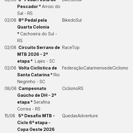
Pescador *
Arroio do
Sal - RS
02/08
8º Pedal pela
BikedoSul
Quarta Colonia
*
Cachoeira do Sul -
RS
02/08
Circuito Serrano de
RaceTop
MTB 2026 - 2ª
etapa *
Lajes - SC
02/08
Volta Ciclística de
FederaçãoCatarinensedeCiclismo
Santa Catarina *
Rio
Negrinho - SC
08/08
Campeonato
CiclismoRS
Gaúcho de DH - 2ª
etapa *
Serafina
Correa - RS
15/08
5º Desafio MTB -
QuedasAdventure
Ciclo 6ª etapa -
Copa Oeste 2026