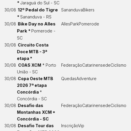
*
Jaraguá do Sul - SC
30/08
12º Pedal do Tigre
SananduvaBikers
*
Sananduva - RS
30/08
Bike Day no Alles
AllesParkPomerode
Park *
Pomerode -
SC
30/08
Circuito Costa
Doce MTB - 3ª
etapa *
30/08
COAS XCM
* Porto
FederaçãoCatarinensedeCiclismo
União - SC
30/08
Copa Oeste MTB
QuedasAdventure
2026 7ª etapa
Concórdia
*
Concórdia - SC
30/08
Desafio das
FederaçãoCatarinensedeCiclismo
Montanhas XCM *
Concórdia - SC
30/08
Desafio Tour das
InscriçãoVip