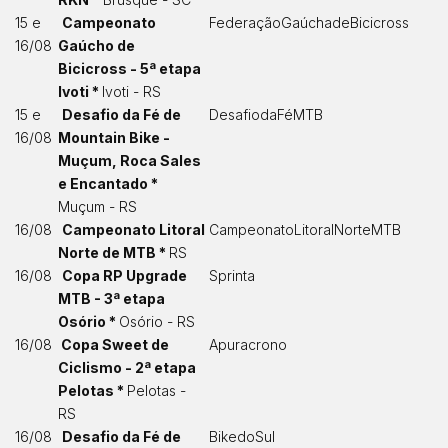
15 e
Campeonato
FederaçãoGaúchadeBicicross
16/08
Gaúcho de
Bicicross - 5ª etapa
Ivoti *
Ivoti - RS
15 e
Desafio da Fé de
DesafiodaFéMTB
16/08
Mountain Bike -
Muçum, Roca Sales
e Encantado *
Muçum - RS
16/08
Campeonato Litoral
CampeonatoLitoralNorteMTB
Norte de MTB *
RS
16/08
Copa RP Upgrade
Sprinta
MTB - 3ª etapa
Osório *
Osório - RS
16/08
Copa Sweet de
Apuracrono
Ciclismo - 2ª etapa
Pelotas *
Pelotas -
RS
16/08
Desafio da Fé de
BikedoSul