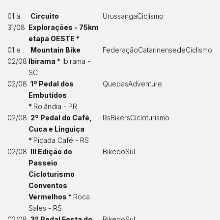
01 à
Circuito
UrussangaCiclismo
31/08
Explorações - 75km
etapa OESTE *
01 e
Mountain Bike
FederaçãoCatarinensedeCiclismo
02/08
Ibirama
* Ibirama -
SC
02/08
1º Pedal dos
QuedasAdventure
Embutidos
*
Rolândia - PR
02/08
2º Pedal do Café,
RsBikersCicloturismo
Cuca e Linguiça
*
Picada Café - RS
02/08
III Edição do
BikedoSul
Passeio
Cicloturismo
Conventos
Vermelhos *
Roca
Sales - RS
02/08
3º Pedal Festa do
BikedoSul