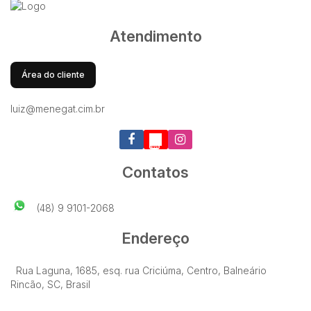
Atendimento
Área do cliente
luiz@menegat.cim.br
Contatos
(48) 9 9101-2068
Endereço
Rua Laguna
,
1685
,
esq. rua Criciúma
,
Centro
,
Balneário
Rincão
,
SC
,
Brasil