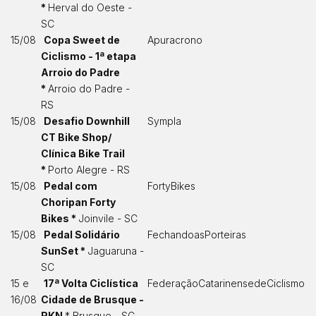
*
Herval do Oeste -
SC
15/08
Copa Sweet de
Apuracrono
Ciclismo - 1ª etapa
Arroio do Padre
*
Arroio do Padre -
RS
15/08
Desafio Downhill
Sympla
CT Bike Shop/
Clínica Bike Trail
*
Porto Alegre - RS
15/08
Pedal com
FortyBikes
Choripan Forty
Bikes *
Joinvile - SC
15/08
Pedal Solidário
FechandoasPorteiras
SunSet *
Jaguaruna -
SC
15 e
17ª Volta Ciclística
FederaçãoCatarinensedeCiclismo
16/08
Cidade de Brusque -
RKN
* Brusque - SC