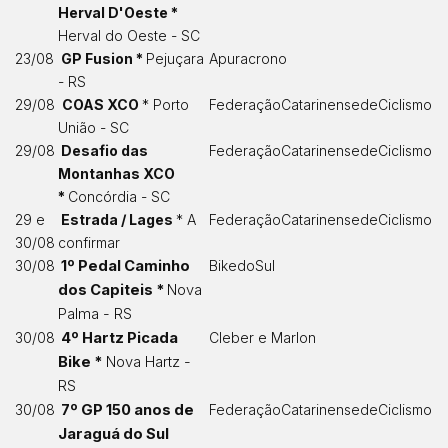
Herval D'Oeste
*
Herval do Oeste - SC
23/08
GP Fusion *
Pejuçara
Apuracrono
- RS
29/08
COAS XCO
* Porto
FederaçãoCatarinensedeCiclismo
União - SC
29/08
Desafio das
FederaçãoCatarinensedeCiclismo
Montanhas XCO
*
Concórdia - SC
29 e
Estrada / Lages
* A
FederaçãoCatarinensedeCiclismo
30/08
confirmar
30/08
1º Pedal Caminho
BikedoSul
dos Capiteis *
Nova
Palma - RS
30/08
4º Hartz Picada
Cleber
e
Marlon
Bike *
Nova Hartz -
RS
30/08
7º GP 150 anos de
FederaçãoCatarinensedeCiclismo
Jaraguá do Sul