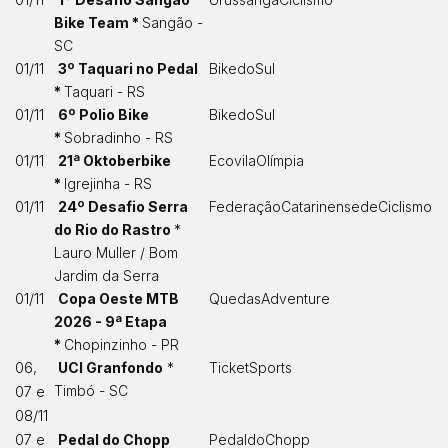
01/11
Bike Team *
Sangão -
SC
01/11
3º Taquari no Pedal
BikedoSul
*
Taquari - RS
01/11
6º Polio Bike
BikedoSul
*
Sobradinho - RS
01/11
21ª Oktoberbike
EcovilaOlímpia
*
Igrejinha - RS
01/11
24º Desafio Serra
FederaçãoCatarinensedeCiclismo
do Rio do Rastro
*
Lauro Muller / Bom
Jardim da Serra
01/11
Copa Oeste MTB
QuedasAdventure
2026 - 9ª Etapa
*
Chopinzinho - PR
06,
UCI Granfondo
*
TicketSports
Timbó - SC
07 e
08/11
07 e
Pedal do Chopp
PedaldoChopp