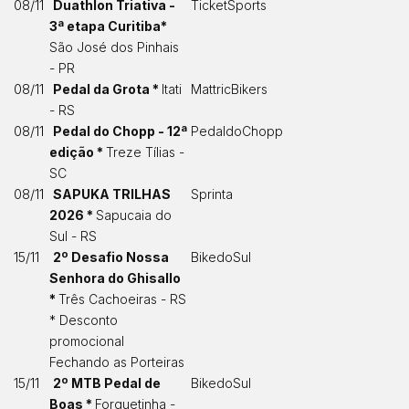
08/11
Duathlon Triativa -
TicketSports
3ª etapa Curitiba*
São José dos Pinhais
- PR
08/11
Pedal da Grota *
Itati
MattricBikers
- RS
08/11
Pedal do Chopp - 12ª
PedaldoChopp
edição *
Treze Tílias -
SC
08/11
SAPUKA TRILHAS
Sprinta
2026 *
Sapucaia do
Sul - RS
15/11
2º Desafio Nossa
BikedoSul
Senhora do Ghisallo
*
Três Cachoeiras - RS
* Desconto
promocional
Fechando as Porteiras
15/11
2º MTB Pedal de
BikedoSul
Boas *
Forquetinha -