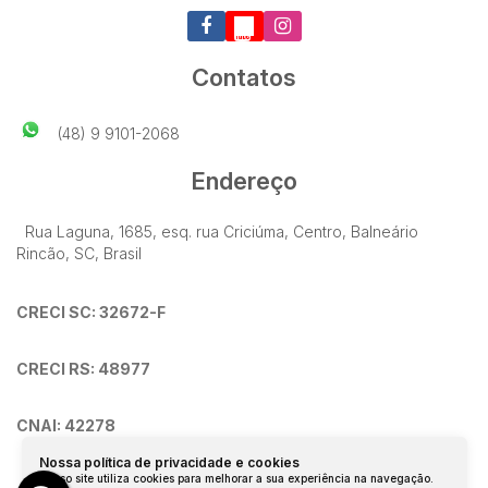
Contatos
(48) 9 9101-2068
Endereço
Rua Laguna
,
1685
,
esq. rua Criciúma
,
Centro
,
Balneário
Rincão
,
SC
,
Brasil
CRECI SC: 32672-F
CRECI RS: 48977
CNAI: 42278
Nossa política de privacidade e cookies
Nosso site utiliza cookies para melhorar a sua experiência na navegação.