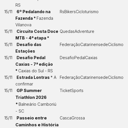
RS
15/11
6º Pedalando na
RsBikersCicloturismo
Fazenda *
Fazenda
Vilanova
15/11
Circuito Costa Doce
QuedasAdventure
MTB - 4ª etapa *
15/11
Desafio das
FederaçãoCatarinensedeCiclismo
Estações
15/11
Desafio Pedal
DesafioPedalCaxias
Caxias - 7ª edição
*
Caxias do Sul - RS
15/11
Estrada Lontras
* A
FederaçãoCatarinensedeCiclismo
confirmar
15/11
GP Summer
TicketSports
Triathlon 2026
*
Balneário Camboriú
- SC
15/11
Passeio entre
CascaGrossa
Caminhos e História