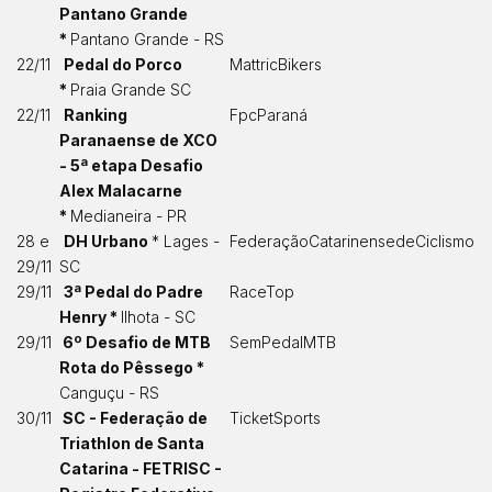
Pantano Grande
*
Pantano Grande - RS
22/11
Pedal do Porco
MattricBikers
*
Praia Grande SC
22/11
Ranking
FpcParaná
Paranaense de XCO
- 5ª etapa Desafio
Alex Malacarne
*
Medianeira - PR
28 e
DH Urbano
* Lages -
FederaçãoCatarinensedeCiclismo
29/11
SC
29/11
3ª Pedal do Padre
RaceTop
Henry *
Ilhota - SC
29/11
6º Desafio de MTB
SemPedalMTB
Rota do Pêssego *
Canguçu - RS
30/11
SC - Federação de
TicketSports
Triathlon de Santa
Catarina - FETRISC -