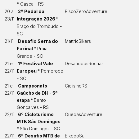
*
Casca - RS
20 a
2º Pedal da
RiscoZeroAdventure
23/11
Integração 2026
*
Braço do Trombudo -
SC
21/11
Desafio Serra do
MattricBikers
Faxinal *
Praia
Grande - SC
21 e
1º Festival Vale
DesafiodosRochas
22/11
Europeu
* Pomerode
- SC
21 e
Campeonato
CiclismoRS
22/11
Gaúcho de DH - 5ª
etapa *
Bento
Gonçalves - RS
22/11
6º Cicloturismo
QuedasAdventure
MTB São Domingos
*
São Domingos - SC
22/11
6º Desafio MTB de
BikedoSul