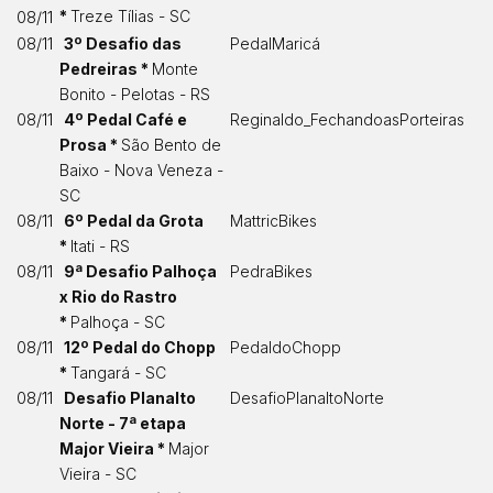
*
Treze Tílias - SC
08/11
08/11
3º Desafio das
PedalMaricá
Pedreiras *
Monte
Bonito - Pelotas - RS
08/11
4º Pedal Café e
Reginaldo_FechandoasPorteiras
Prosa *
São Bento de
Baixo - Nova Veneza -
SC
08/11
6º Pedal da Grota
MattricBikes
*
Itati - RS
08/11
9ª Desafio Palhoça
PedraBikes
x Rio do Rastro
*
Palhoça - SC
08/11
12º Pedal do Chopp
PedaldoChopp
*
Tangará - SC
08/11
Desafio Planalto
DesafioPlanaltoNorte
Norte - 7ª etapa
Major Vieira *
Major
Vieira - SC