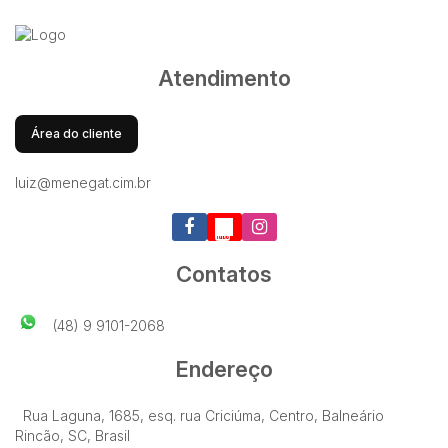
Atendimento
Área do cliente
luiz@menegat.cim.br
Contatos
(48) 9 9101-2068
Endereço
Rua Laguna
,
1685
,
esq. rua Criciúma
,
Centro
,
Balneário
Rincão
,
SC
,
Brasil