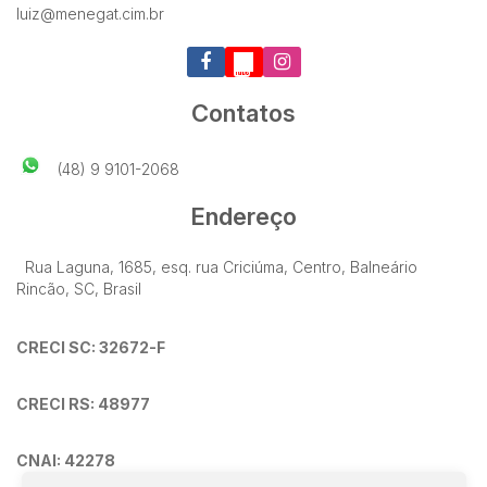
luiz@menegat.cim.br
Contatos
(48) 9 9101-2068
Endereço
Rua Laguna
,
1685
,
esq. rua Criciúma
,
Centro
,
Balneário
Rincão
,
SC
,
Brasil
CRECI SC: 32672-F
CRECI RS: 48977
CNAI: 42278