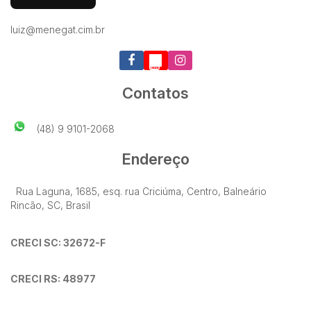
luiz@menegat.cim.br
Contatos
(48) 9 9101-2068
Endereço
Rua Laguna
,
1685
,
esq. rua Criciúma
,
Centro
,
Balneário
Rincão
,
SC
,
Brasil
CRECI SC: 32672-F
CRECI RS: 48977