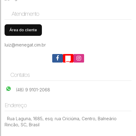
Atendimento
Área do cliente
luiz@menegat.cim.br
Contatos
(48) 9 9101-2068
Endereço
Rua Laguna
,
1685
,
esq. rua Criciúma
,
Centro
,
Balneário
Rincão
,
SC
,
Brasil