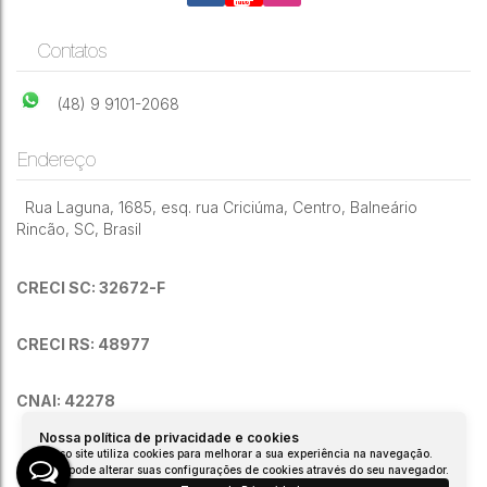
Contatos
(48) 9 9101-2068
Endereço
Rua Laguna
,
1685
,
esq. rua Criciúma
,
Centro
,
Balneário
Rincão
,
SC
,
Brasil
CRECI SC: 32672-F
CRECI RS: 48977
CNAI: 42278
Nossa política de privacidade e cookies
Nosso site utiliza cookies para melhorar a sua experiência na navegação.
Você pode alterar suas configurações de cookies através do seu navegador.