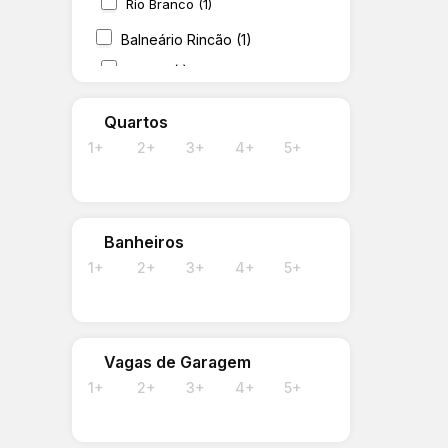
Rio Branco (1)
Balneário Rincão (1)
Centro (1)
Quartos
1+
2+
3+
4+
5+
Banheiros
1+
2+
3+
4+
5+
Vagas de Garagem
1+
2+
3+
4+
5+