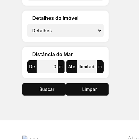
Detalhes do Imóvel
Detalhes
Distância do Mar
De
m
Até
m
Buscar
Limpar