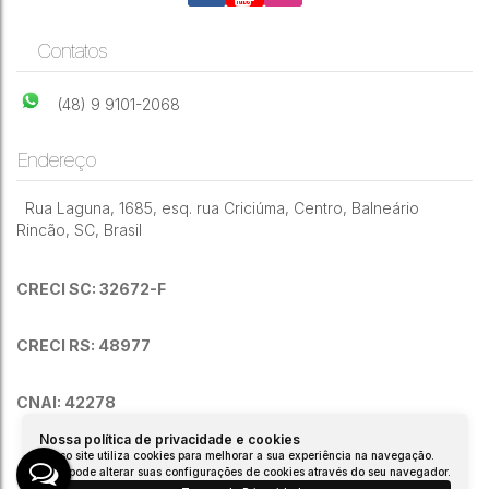
Contatos
(48) 9 9101-2068
Endereço
Rua Laguna
,
1685
,
esq. rua Criciúma
,
Centro
,
Balneário
Rincão
,
SC
,
Brasil
CRECI SC: 32672-F
CRECI RS: 48977
CNAI: 42278
Nossa política de privacidade e cookies
Nosso site utiliza cookies para melhorar a sua experiência na navegação.
Você pode alterar suas configurações de cookies através do seu navegador.