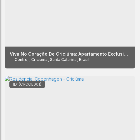
Viva No Coração De Criciúma: Apartamento Exclusivo No Residencial Copenhagen Com Sol Da Manhã E Sacada Envidraçada
Centro
,
Criciúma
,
Santa Catarina
,
Brasil
(CRCGE001)