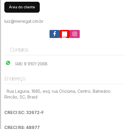
Área do cliente
luiz@menegat.cim.br
Contatos
(48) 9 9101-2068
Endereço
Rua Laguna
,
1685
,
esq. rua Criciúma
,
Centro
,
Balneário
Rincão
,
SC
,
Brasil
CRECI SC: 32672-F
CRECI RS: 48977