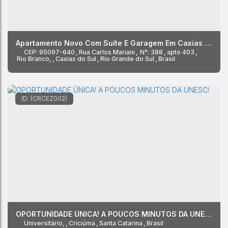
Apartamento Novo Com Suíte E Garagem Em Caxias Do Sul RS, Cxs003.403
CEP: 95097-640
,
Rua Carlos Mariani
,
N°:
388
,
apto 403
,
Rio Branco
,
Caxias do Sul
,
Rio Grande do Sul
,
Brasil
(CRCEZ002)
OPORTUNIDADE ÚNICA! A POUCOS MINUTOS DA UNESC!
Universitário
,
Criciúma
,
Santa Catarina
,
Brasil